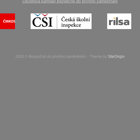
Osvětová kampaň Bezpečně do prvního zaměstnání
2026 © Bezpečně do prvního zaměstnání
Theme by
SiteOrigin