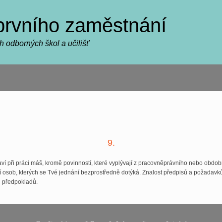
prvního zaměstnání
ch odborných škol a učilišť
9.
aví při práci máš, kromě povinností, které vyplývají z pracovněprávního nebo obdo
ví osob, kterých se Tvé jednání bezprostředně dotýká. Znalost předpisů a požadavk
ch předpokladů.