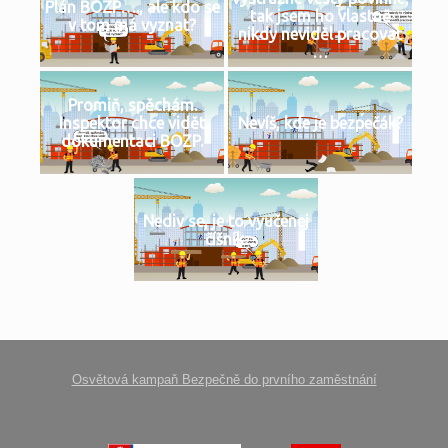
Plán BOZP…., ale kdo se
tak jsem ho vlastně
v tom má vyznat?
nikdy neviděl pracovat
…
Promiň, spěchám.
Inspektor chce vidět
Nevíš, kde je bezpečák?
dokumentaci BOZP.
Nediv se, je to vyučenej
číšník.
Osvětová kampaň Bezpečně do prvního zaměstnání