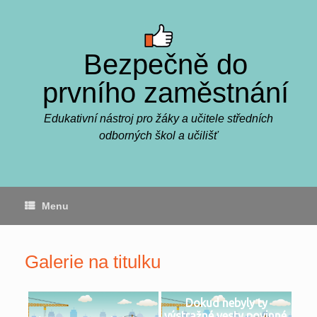
Skip
to
content
Bezpečně do
prvního zaměstnání
Edukativní nástroj pro žáky a učitele středních
odborných škol a učilišť
Menu
Galerie na titulku
Dokud nebyly ty
výstražné vesty povinné,